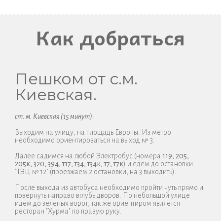
Как добраться
Пешком от с.м.
Киевская.
ст. м. Киевская (15 минут):
Выходим на улицу, на площадь Европы. Из метро
необходимо ориентироваться на выход № 3.
Далее садимся на любой Электробус (номера
119, 205,
205к, 320, 394, т17, т34, т34к, т7, т7к
) и едем до остановки
"ТЭЦ № 12" (проезжаем 2 остановки, на 3 выходить).
После выхода из автобуса необходимо пройти чуть прямо и
повернуть направо вглубь дворов. По небольшой улице
идем до зеленых ворот, так же ориентиром является
ресторан "Хурма" по правую руку.