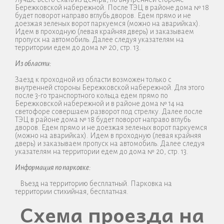
Бережковской набережной. После ТЭЦ в районе дома № 18
будет поворот направо вглубь дворов. Едем прямо и не
доезжая зеленых ворот паркуемся (можно на аварийках).
Идем в проходную (левая крайняя дверь) и заказываем
пропуск на автомобиль. Далее следуя указателям на
территории едем до дома № 20, стр. 13.
Из области:
Заезд к проходной из области возможен только с
внутренней стороны Бережковской набережной. Для этого
после 3-го транспортного кольца едем прямо по
Бережковской набережной и в районе дома № 14 на
светофоре совершаем разворот под стрелку. Далее после
ТЭЦ в районе дома № 18 будет поворот направо вглубь
дворов. Едем прямо и не доезжая зеленых ворот паркуемся
(можно на аварийках). Идем в проходную (левая крайняя
дверь) и заказываем пропуск на автомобиль. Далее следуя
указателям на территории едем до дома № 20, стр. 13.
Информация по парковке:
Въезд на территорию бесплатный. Парковка на
территории стихийная, бесплатная.
Схема проезда на